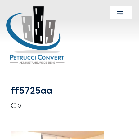
ff5725aa
0