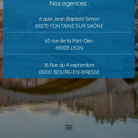
Nos agences :
6 quai Jean Baptiste Simon
69270 FONTAINE SUR SAÔNE
63 rue de la Part-Dieu
69003 LYON
16 Rue du 4 septembre
01000 BOURG-EN-BRESSE