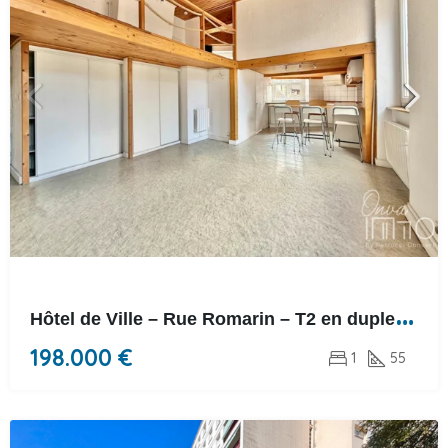
H
ôtel de Ville – Rue Romarin – T2 en duplex de 55m²
198.000 €
1
55