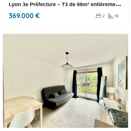
L
yon 3e Préfecture – T3 de 66m² entièrement rénové
369.000 €
2
66