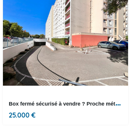
B
ox fermé sécurisé à vendre ? Proche métro Cuire
25.000 €