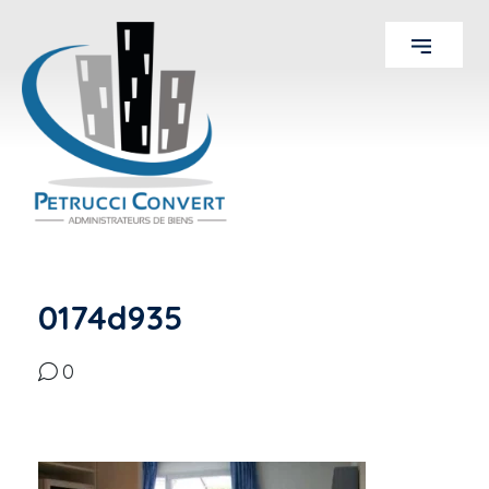
0174d935
0