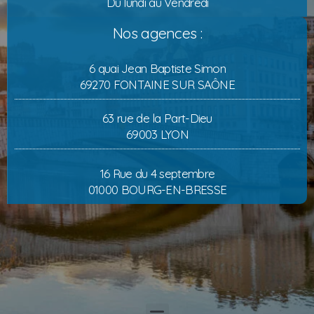
Du lundi au Vendredi
Nos agences :
6 quai Jean Baptiste Simon
69270 FONTAINE SUR SAÔNE
63 rue de la Part-Dieu
69003 LYON
16 Rue du 4 septembre
01000 BOURG-EN-BRESSE