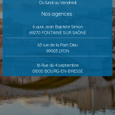
Du lundi au Vendredi
Nos agences :
6 quai Jean Baptiste Simon
69270 FONTAINE SUR SAÔNE
63 rue de la Part-Dieu
69003 LYON
16 Rue du 4 septembre
01000 BOURG-EN-BRESSE