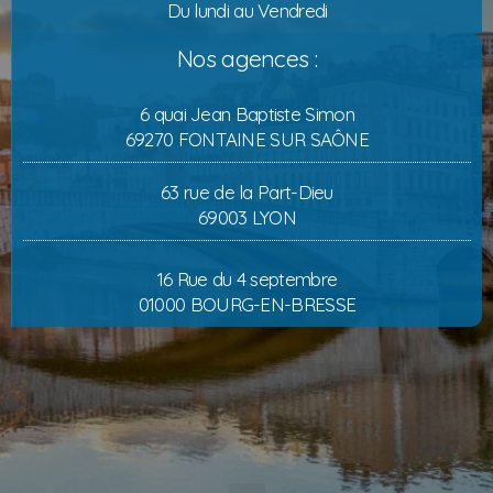
Du lundi au Vendredi
Nos agences :
6 quai Jean Baptiste Simon
69270 FONTAINE SUR SAÔNE
63 rue de la Part-Dieu
69003 LYON
16 Rue du 4 septembre
01000 BOURG-EN-BRESSE