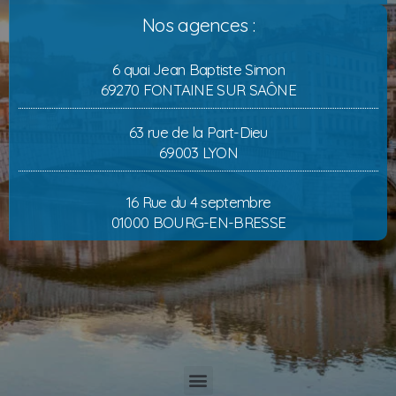
Nos agences :
6 quai Jean Baptiste Simon
69270 FONTAINE SUR SAÔNE
63 rue de la Part-Dieu
69003 LYON
16 Rue du 4 septembre
01000 BOURG-EN-BRESSE