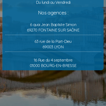
Du lundi au Vendredi
Nos agences :
6 quai Jean Baptiste Simon
69270 FONTAINE SUR SAÔNE
63 rue de la Part-Dieu
69003 LYON
16 Rue du 4 septembre
01000 BOURG-EN-BRESSE