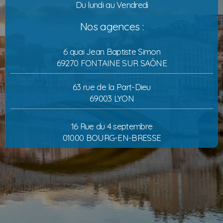
Du lundi au Vendredi
Nos agences :
6 quai Jean Baptiste Simon
69270 FONTAINE SUR SAÔNE
63 rue de la Part-Dieu
69003 LYON
16 Rue du 4 septembre
01000 BOURG-EN-BRESSE