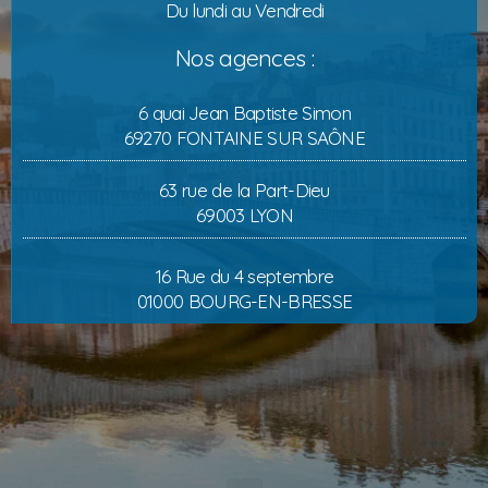
Du lundi au Vendredi
Nos agences :
6 quai Jean Baptiste Simon
69270 FONTAINE SUR SAÔNE
63 rue de la Part-Dieu
69003 LYON
16 Rue du 4 septembre
01000 BOURG-EN-BRESSE