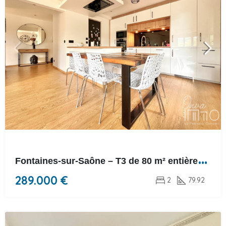
F
ontaines-sur-Saône – T3 de 80 m² entièrement rénové avec balcon
289.000 €
2
79.92