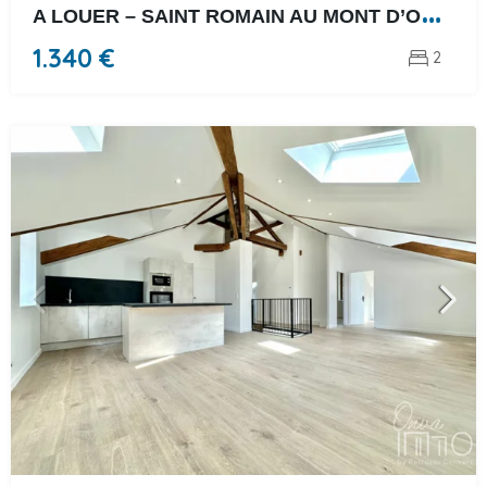
A
LOUER – SAINT ROMAIN AU MONT D’OR – T3 AVEC BALCON ET …
1.340 €
2