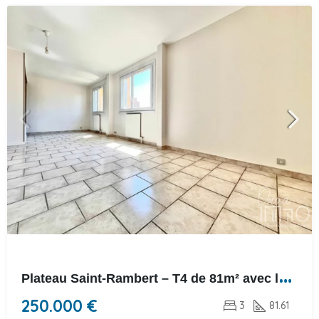
P
lateau Saint-Rambert – T4 de 81m² avec loggia et parking
250.000 €
3
81.61