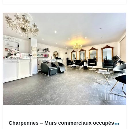
C
harpennes – Murs commerciaux occupés – Loyer HC de 900