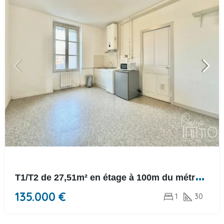
T
1/T2 de 27,51m² en étage à 100m du métro Flachet
135.000 €
1
30