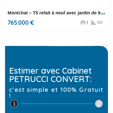
M
ontchat – T5 refait à neuf avec jardin de 90m²
765.000 €
4
120
Estimer avec Cabinet
PETRUCCI CONVERT:
c'est simple et 100% Gratuit
!
1
2