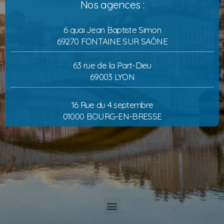
Nos agences :
6 quai Jean Baptiste Simon
69270 FONTAINE SUR SAÔNE
63 rue de la Part-Dieu
69003 LYON
16 Rue du 4 septembre
01000 BOURG-EN-BRESSE