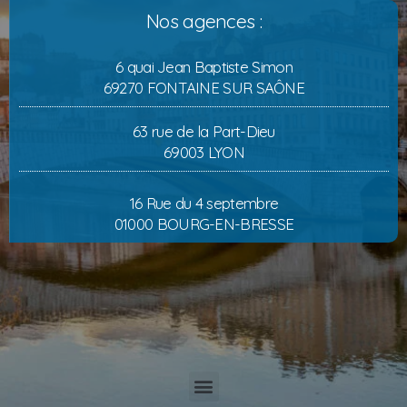
Nos agences :
6 quai Jean Baptiste Simon
69270 FONTAINE SUR SAÔNE
63 rue de la Part-Dieu
69003 LYON
16 Rue du 4 septembre
01000 BOURG-EN-BRESSE