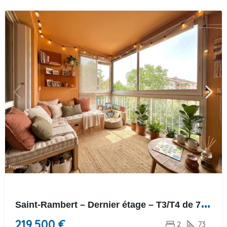
S
aint-Rambert – Dernier étage – T3/T4 de 73m² avec loggia, cave et garage
219.500 €
2
73