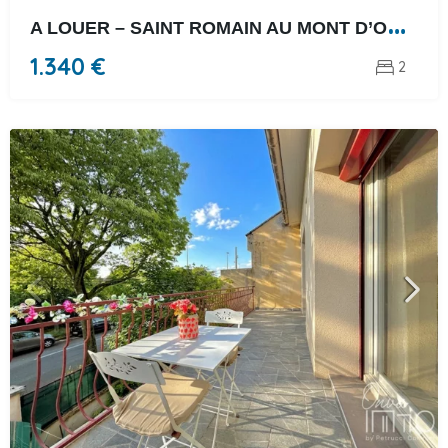
A
LOUER – SAINT ROMAIN AU MONT D’OR – T3 AVEC BALCON ET …
1.340 €
2