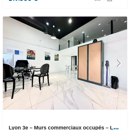
L
yon 3e – Murs commerciaux occupés – Loyer HC de 800