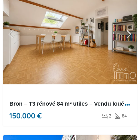
B
ron – T3 rénové 84 m² utiles – Vendu loué – 6,22 % de rentabilité
150.000 €
2
84