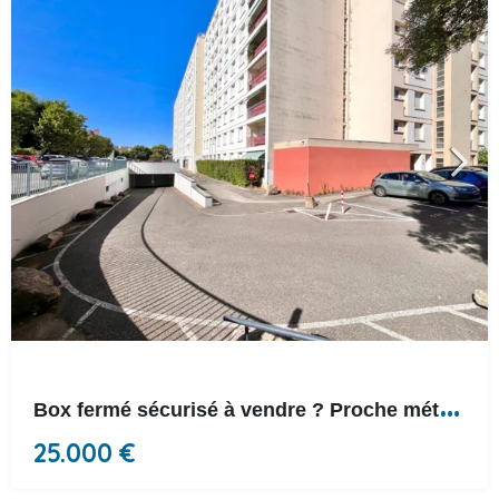
B
ox fermé sécurisé à vendre ? Proche métro Cuire
25.000 €