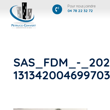
Pour nous joindre
04 78 22 32 72
SAS_FDM_-_2026
131342004699703