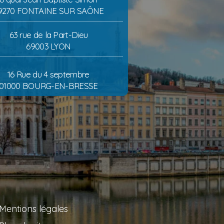
9270 FONTAINE SUR SAÔNE
63 rue de la Part-Dieu
69003 LYON
16 Rue du 4 septembre
01000 BOURG-EN-BRESSE
Mentions légales